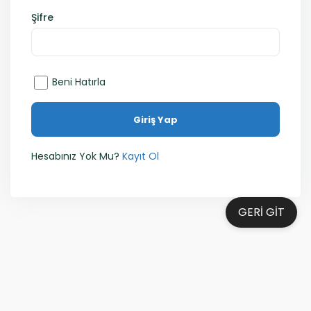
Şifre
Beni Hatırla
Giriş Yap
Hesabınız Yok Mu?
Kayıt Ol
GERİ GİT